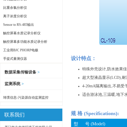
比重余氯分析仪
离子浓度分析仪
Sensor to RS-485输出
触控屏幕水质记录分析仪
触控屏幕多功能水质记录分析
工业用BJC PHORP电极
设计特点：
手提式量测仪器
特殊外壳设计,防水效果佳,
数据采集传输设备
>
超大型液晶显示(LCD),
监测系统
>
4-20mA隔离输出,不易受
适合游泳池,三温暖,地下
琦璞信息-污染源自动监测监控
规 格 (Specifications):
联系我们
(
Mod
e
l
)
型 号