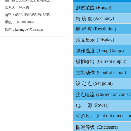
厦门市吉龙德环境工程有限公司
(Ra
ng
e)
测试范围
联系人：汪水吉
电话：0592- 5919855/5915855
(Accuracy)
精 确 度
手机：18650801848
(Reso
l
ut
i
on)
解 析 度
邮箱：
kelungde@163.com
(D
ispl
a
y
)
液晶显示
(Te
mp
.C
omp
.)
操作温度
(C
urr
e
nt
output
)
模拟输出
(C
ontrol
a
ction
)
控制动作
(Set
point)
设 定 点
(C
urr
e
nt
on
cont
a
c
接点电流
(P
ow
e
r
)
电 源
(C
ut
out
dim
e
nsio
切割尺寸
(E
nclosur
e)
防潮等级